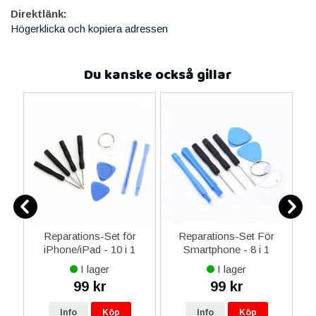
Direktlänk:
Högerklicka och kopiera adressen
Du kanske också gillar
-C
Reparations-Set för
Reparations-Set För
 &
iPhone/iPad - 10 i 1
Smartphone - 8 i 1
M
I lager
I lager
99 kr
99 kr
Info
Köp
Info
Köp