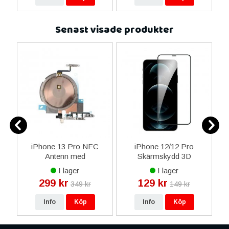
Senast visade produkter
rm
iPhone 13 Pro NFC
iPhone 12/12 Pro
iP
as
Antenn med
Skärmskydd 3D
it
Låsknapp/Volymknappar
Heltäckande - Svart
I lager
I lager
Flexkabel
299 kr
129 kr
349 kr
149 kr
Info
Köp
Info
Köp