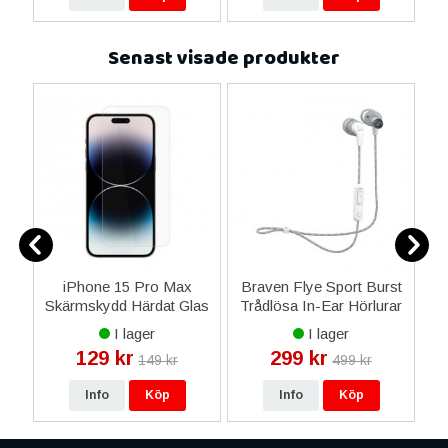
Senast visade produkter
ct
iPhone 15 Pro Max
Braven Flye Sport Burst
l
Skärmskydd Härdat Glas
Trådlösa In-Ear Hörlurar
P
0.2 mm
- Vit
I lager
I lager
129 kr
299 kr
149 kr
499 kr
Info
Köp
Info
Köp