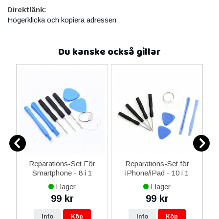
Direktlänk:
Högerklicka och kopiera adressen
Du kanske också gillar
ne
Reparations-Set För
Reparations-Set för
14
Smartphone - 8 i 1
iPhone/iPad - 10 i 1
M
ax
I lager
I lager
ne
99 kr
99 kr
re
Info
Köp
Info
Köp