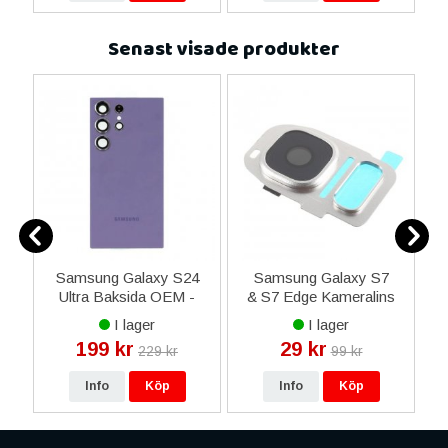
Senast visade produkter
ni
Samsung Galaxy S24
Samsung Galaxy S7
iP
-
Ultra Baksida OEM -
& S7 Edge Kameralins
Mörklila
och Ram - Silver
I lager
I lager
199 kr
29 kr
229 kr
99 kr
Info
Köp
Info
Köp