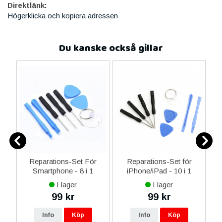
Direktlänk:
Högerklicka och kopiera adressen
Du kanske också gillar
er
Reparations-Set För
Reparations-Set för
Smartphone - 8 i 1
iPhone/iPad - 10 i 1
M
I lager
I lager
99 kr
99 kr
Info
Köp
Info
Köp