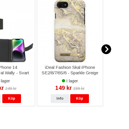
iPhone 14
iDeal Fashion Skal iPhone
iPho
l Wally - Svart
SE2/8/7/6S/6 - Sparkle Greige
Sili
Marble
 lager
I lager
kr
149 kr
26
249 kr
299 kr
Köp
Info
Köp
In