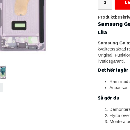
Lä
Produktbeskriv
Samsung Gal
Lila
Samsung Galaxy
kvalitetssäkrad 
Original. Funktio
livstidsgaranti.
Det här ingår
Ram med s
Anpassad f
Så gör du
Demontera 
Flytta öve
Montera oc