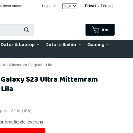
 leveranser
Logga in
Privat
/
Företag
0
st
Dator & Laptop
Datortillbehör
Gaming
tra Mittemram Original - Lila
Galaxy S23 Ultra Mittemram
 Lila
sparar
31 kr
(
4
%)
 för omgående leverans