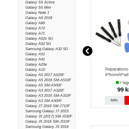
Galaxy S5 Active
Galaxy S5 Mini
Galaxy Note 1
Galaxy A9 2018
Galaxy A80
Galaxy A72
Galaxy A71
Galaxy A52s 5G
Galaxy A52 5G
Samsung Galaxy A32 5G
Galaxy A51
Galaxy A41
Galaxy A20e
over 5
Samsung EP-TA800 25W
Reparations-
Galaxy A10
al
Strömadapter med USB-Typ
iPhone/iPad 
Galaxy A5 2017 A520F
C kabel 1m Original - Svart
Galaxy A5 2016 SM-A510F
I lager
I lag
Galaxy A5 SM-A500F
199 kr
99 k
kr
249 kr
Galaxy A3 2017 A320F
Galaxy A3 2016 SM-A310F
p
Info
Köp
Info
Galaxy A3 SM-A300F
Galaxy J7 2016 SM-J710F
Samsung Galaxy J7 2015
Galaxy J5 (2017) SM-J530F
Galaxy J5 2016 SM-J510F
Samsung Galaxy J5 2016