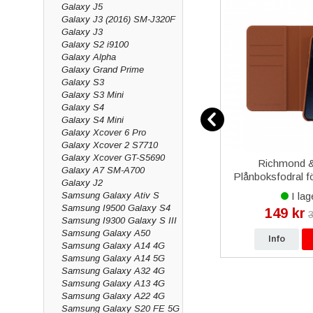
Galaxy J5
Galaxy J3 (2016) SM-J320F
Galaxy J3
Galaxy S2 i9100
Galaxy Alpha
Galaxy Grand Prime
Galaxy S3
Galaxy S3 Mini
Galaxy S4
Galaxy S4 Mini
Galaxy Xcover 6 Pro
Galaxy Xcover 2 S7710
Galaxy Xcover GT-S5690
lexkabel
HTC One Mini Batteri Original
Richmond &
Galaxy A7 SM-A700
Plånboksfodral f
Galaxy J2
Pro Max -
Samsung Galaxy Ativ S
I lager
I lag
Samsung I9500 Galaxy S4
149 kr
149 kr
r
179 kr
3
Samsung I9300 Galaxy S III
Samsung Galaxy A50
p
Info
Köp
Info
Samsung Galaxy A14 4G
Samsung Galaxy A14 5G
Samsung Galaxy A32 4G
Samsung Galaxy A13 4G
Samsung Galaxy A22 4G
Samsung Galaxy S20 FE 5G