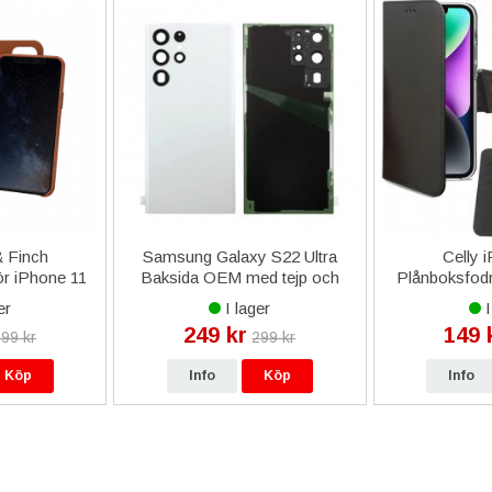
 Finch
Samsung Galaxy S22 Ultra
Celly 
ör iPhone 11
Baksida OEM med tejp och
Plånboksfodra
 Brun
kameraglas - Vit
er
I lager
I
249 kr
149 
99 kr
299 kr
Köp
Info
Köp
Info