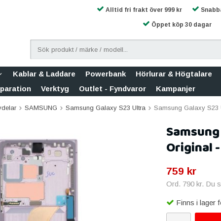
Alltid fri frakt över 999 kr
Snabba
Öppet köp 30 dagar
Kablar & Laddare
Powerbank
Hörlurar & Högtalare
eparation
Verktyg
Outlet - Fyndvaror
Kampanjer
vdelar
SAMSUNG
Samsung Galaxy S23 Ultra
Samsung Galaxy S23 Ul
Samsung 
Original -
759 kr
Ord.
790 kr
. Du 
Finns i lager