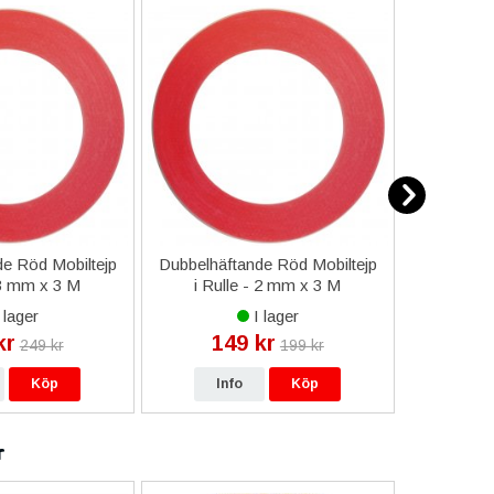
e Röd Mobiltejp
Dubbelhäftande Röd Mobiltejp
ESD-Armb
 3 mm x 3 M
i Rulle - 2 mm x 3 M
a
 lager
I lager
kr
149 kr
9
249 kr
199 kr
Köp
Info
Köp
In
r