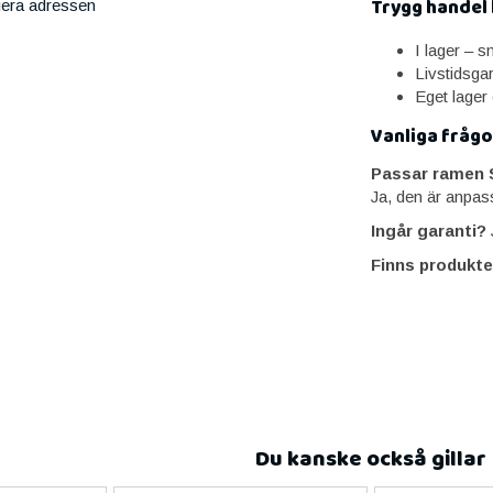
Trygg handel
iera adressen
I lager – 
Livstidsga
Eget lager
Vanliga frågo
Passar ramen 
Ja, den är anpas
Ingår garanti?
J
Finns produkte
Du kanske också gillar