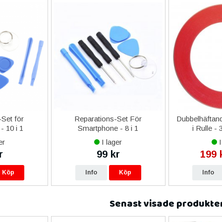
Set för
Reparations-Set För
Dubbelhäftand
- 10 i 1
Smartphone - 8 i 1
i Rulle -
er
I lager
I
r
99 kr
199 
Köp
Info
Köp
Info
Senast visade produkte