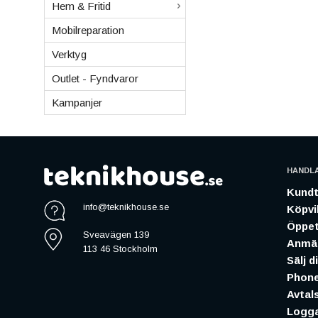
Hem & Fritid
Mobilreparation
Verktyg
Outlet - Fyndvaror
Kampanjer
HANDL
Kundt
info@teknikhouse.se
Köpvil
Öppet
Sveavägen 139
Anmäl
113 46 Stockholm
Sälj d
Phone
Avtal
Logga