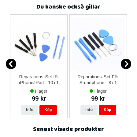
Du kanske också gillar
0
Reparations-Set för
Reparations-Set För
ed
iPhone/iPad - 10 i 1
Smartphone - 8 i 1
M
m
I lager
I lager
99 kr
99 kr
Info
Köp
Info
Köp
Senast visade produkter