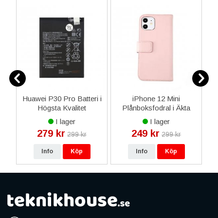
ax
Huawei P30 Pro Batteri i
iPhone 12 Mini
Högsta Kvalitet
Plånboksfodral i Äkta
d
läder - Rosa
I lager
I lager
279 kr
249 kr
299 kr
299 kr
Info
Köp
Info
Köp