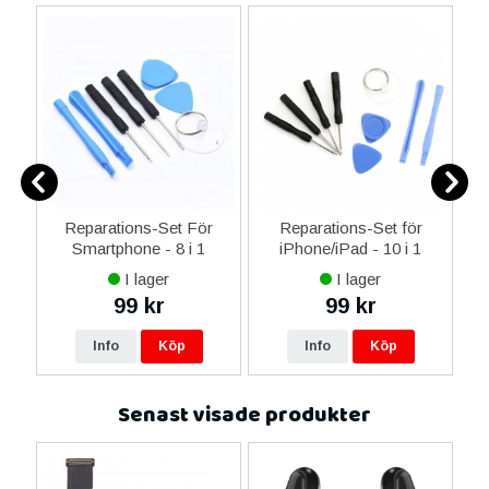
ne
Reparations-Set För
Reparations-Set för
14
Smartphone - 8 i 1
iPhone/iPad - 10 i 1
M
ax
I lager
I lager
ne
99 kr
99 kr
re
Info
Köp
Info
Köp
Senast visade produkter