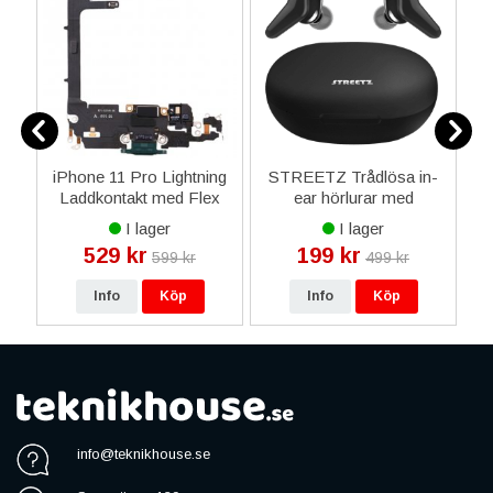
g
iPhone 11 Pro Lightning
STREETZ Trådlösa in-
i
a
Laddkontakt med Flex
ear hörlurar med
Reservdel - Mörk Grön
laddningsetui, TWS, BT
I lager
I lager
5 - Svart
529 kr
199 kr
599 kr
499 kr
Info
Köp
Info
Köp
info@teknikhouse.se