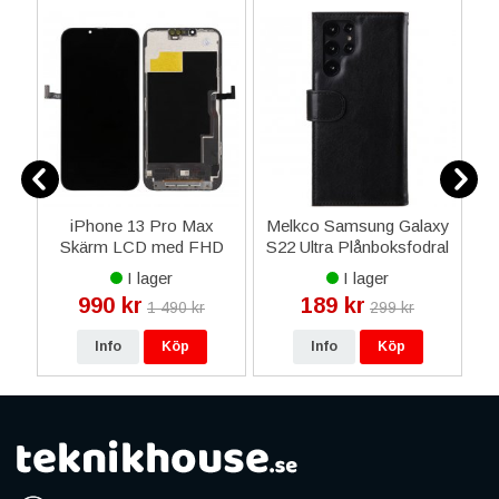
2X
iPhone 13 Pro Max
Melkco Samsung Galaxy
las
Skärm LCD med FHD
S22 Ultra Plånboksfodral
Display Glas (Premium)
- Svart
I lager
I lager
990 kr
189 kr
1 490 kr
299 kr
Info
Köp
Info
Köp