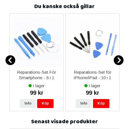
Du kanske också gillar
er
Reparations-Set För
Reparations-Set för
Smartphone - 8 i 1
iPhone/iPad - 10 i 1
M
I lager
I lager
99 kr
99 kr
Info
Köp
Info
Köp
Senast visade produkter