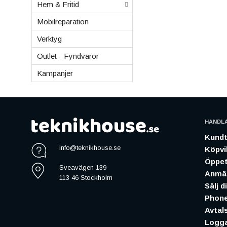
Hem & Fritid
Mobilreparation
Verktyg
Outlet - Fyndvaror
Kampanjer
HANDL
Kundt
info@teknikhouse.se
Köpvil
Öppet
Sveavägen 139
Anmäl
113 46 Stockholm
Sälj d
Phone
Avtal
Logga