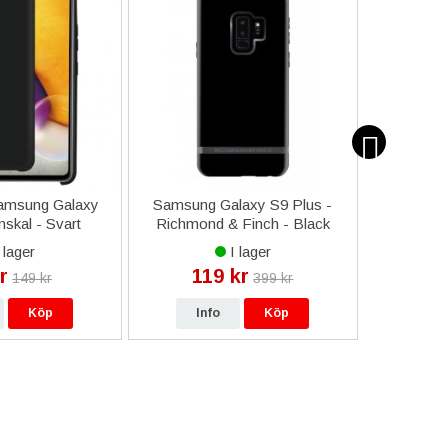
amsung Galaxy
Samsung Galaxy S9 Plus -
iPhone 6 
nskal - Svart
Richmond & Finch - Black
Displ
Out
 lager
I lager
r
119 kr
29
149 kr
399 kr
Köp
Info
Köp
In