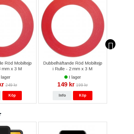
e Röd Mobiltejp
Dubbelhäftande Röd Mobiltejp
ESD-Armb
 3 mm x 3 M
i Rulle - 2 mm x 3 M
a
 lager
I lager
kr
149 kr
9
249 kr
199 kr
Köp
Info
Köp
In
r