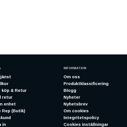
A
INFORMATION
jänst
Om oss
lkor
Produktklassificering
 köp & Retur
Blogg
 retur
Nyheter
in enhet
Nyhetsbrev
 Rep (Butik)
Om cookies
skund
Integritetspolicy
 in
Cookies inställningar