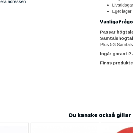
iera adressen
Livstidsga
Eget lager
Vanliga frågo
Passar högtal
Samtalshögtal
Plus 5G Samtals
Ingår garanti?
J
Finns produkte
Du kanske också gillar