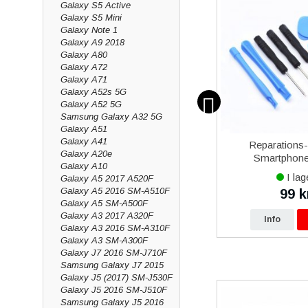
Galaxy S5 Active
Galaxy S5 Mini
Galaxy Note 1
Galaxy A9 2018
Galaxy A80
Galaxy A72
Galaxy A71
Galaxy A52s 5G
Galaxy A52 5G
Samsung Galaxy A32 5G
Galaxy A51
Galaxy A41
12
Samsung Galaxy Xcover 5
Reparations
Galaxy A20e
vart
Batteri Original
Smartphone 
Galaxy A10
I lager
I lag
Galaxy A5 2017 A520F
Galaxy A5 2016 SM-A510F
479 kr
99 k
0 kr
490 kr
Galaxy A5 SM-A500F
Galaxy A3 2017 A320F
p
Info
Köp
Info
Galaxy A3 2016 SM-A310F
Galaxy A3 SM-A300F
Galaxy J7 2016 SM-J710F
Samsung Galaxy J7 2015
Galaxy J5 (2017) SM-J530F
Galaxy J5 2016 SM-J510F
Samsung Galaxy J5 2016