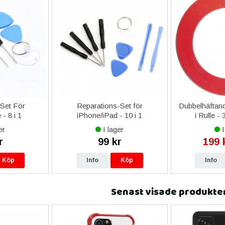
-Set För
Reparations-Set för
Dubbelhäftand
- 8 i 1
iPhone/iPad - 10 i 1
i Rulle -
er
I lager
I
r
99 kr
199 
Köp
Info
Köp
Info
Senast visade produkte