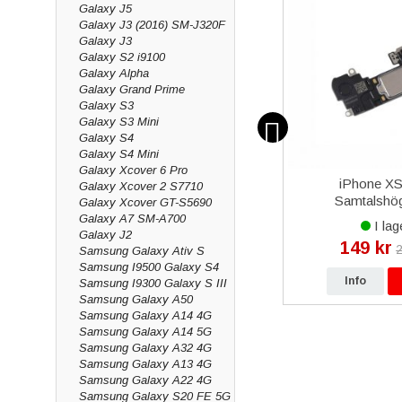
Galaxy J5
Galaxy J3 (2016) SM-J320F
Galaxy J3
Galaxy S2 i9100
Galaxy Alpha
Galaxy Grand Prime
Galaxy S3
Galaxy S3 Mini
Galaxy S4
Galaxy S4 Mini
Galaxy Xcover 6 Pro
talare
Samsung Galaxy S7 Edge
iPhone X
Galaxy Xcover 2 S7710
Baksida med tejp - Silver
Samtalshög
Galaxy Xcover GT-S5690
Galaxy A7 SM-A700
I lager
I lag
Galaxy J2
149 kr
149 kr
249 kr
2
Samsung Galaxy Ativ S
Samsung I9500 Galaxy S4
p
Info
Köp
Info
Samsung I9300 Galaxy S III
Samsung Galaxy A50
Samsung Galaxy A14 4G
Samsung Galaxy A14 5G
Samsung Galaxy A32 4G
Samsung Galaxy A13 4G
Samsung Galaxy A22 4G
Samsung Galaxy S20 FE 5G