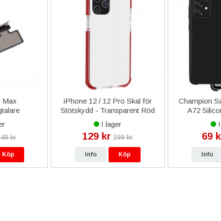
S Max
iPhone 12 / 12 Pro Skal för
Champion S
talare
Stötskydd - Transparent Röd
A72 Silico
er
I lager
I
129 kr
69 k
49 kr
199 kr
Köp
Info
Köp
Info