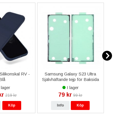
ilikonskal RV -
Samsung Galaxy S23 Ultra
LG K8 20
Blå
Självhäftande tejp för Baksida
H
 lager
I lager
kr
79 kr
2
219 kr
99 kr
Köp
Info
Köp
In