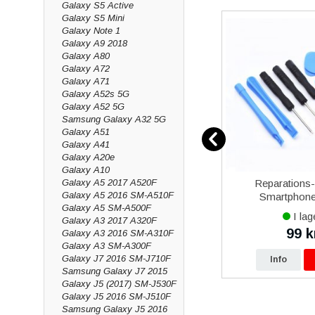
Galaxy S5 Active
Galaxy S5 Mini
Galaxy Note 1
Galaxy A9 2018
Galaxy A80
Galaxy A72
Galaxy A71
Galaxy A52s 5G
Galaxy A52 5G
Samsung Galaxy A32 5G
Galaxy A51
Galaxy A41
Galaxy A20e
Galaxy A10
12
Samsung Galaxy Xcover 5
Reparations
Galaxy A5 2017 A520F
Galaxy A5 2016 SM-A510F
vart
Batteri Original
Smartphone 
Galaxy A5 SM-A500F
I lager
I lag
Galaxy A3 2017 A320F
479 kr
99 k
Galaxy A3 2016 SM-A310F
0 kr
490 kr
Galaxy A3 SM-A300F
Galaxy J7 2016 SM-J710F
p
Info
Köp
Info
Samsung Galaxy J7 2015
Galaxy J5 (2017) SM-J530F
Galaxy J5 2016 SM-J510F
Samsung Galaxy J5 2016