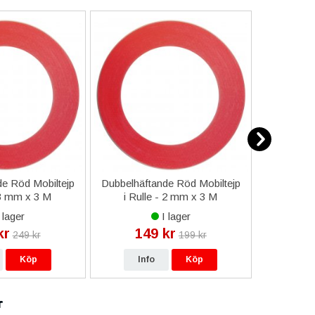
e Röd Mobiltejp
Dubbelhäftande Röd Mobiltejp
ESD-Armb
 3 mm x 3 M
i Rulle - 2 mm x 3 M
a
 lager
I lager
kr
149 kr
9
249 kr
199 kr
Köp
Info
Köp
In
r