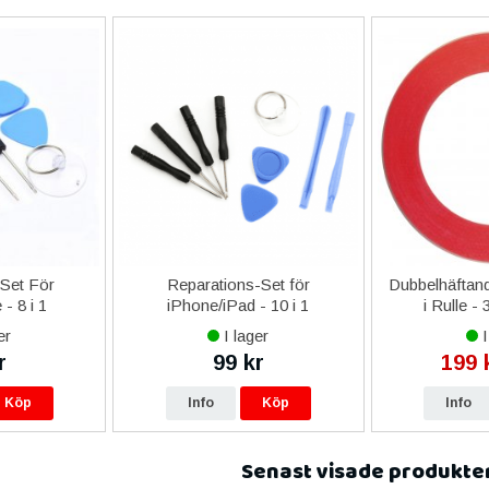
-Set För
Reparations-Set för
Dubbelhäftand
- 8 i 1
iPhone/iPad - 10 i 1
i Rulle -
er
I lager
I
r
99 kr
199 
Köp
Info
Köp
Info
Senast visade produkte