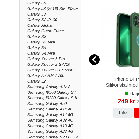
Galaxy J5
Galaxy J3 (2016) SM-J320F
Galaxy J3
Galaxy S2 i9100
Galaxy Alpha
Galaxy Grand Prime
Galaxy S3
Galaxy S3 Mini
Galaxy S4
Galaxy S4 Mini
Galaxy Xcover 6 Pro
Galaxy Xcover 2 S7710
Galaxy Xcover GT-S5690
Galaxy A7 SM-A700
 Display
iPhone 4 Bakre Kamera
iPhone 14 
Galaxy J2
Original
Silikonskal med
Samsung Galaxy Ativ S
Grön
Samsung I9500 Galaxy S4
I lager
I lag
Samsung I9300 Galaxy S III
89 kr
249 kr
 kr
99 kr
2
Samsung Galaxy A50
Samsung Galaxy A14 4G
p
Info
Köp
Info
Samsung Galaxy A14 5G
Samsung Galaxy A32 4G
Samsung Galaxy A13 4G
Samsung Galaxy A22 4G
Samsung Galaxy S20 FE 5G