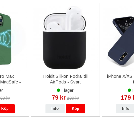
Pro Max
Holdit Silikon Fodral till
iPhone X/XS S
 MagSafe -
AirPods - Svart
er
I lager
I
79 kr
179 
99 kr
199 kr
Köp
Info
Köp
Info