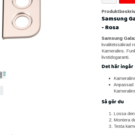
Produktbeskriv
Samsung Gal
- Rosa
Samsung Galax
kvalitetssäkrad 
Kameralins. Funk
livstidsgaranti.
Det här ingår
Kameralin
Anpassad 
Kameralin
Så gör du
Lossa den 
Montera de
Testa kam