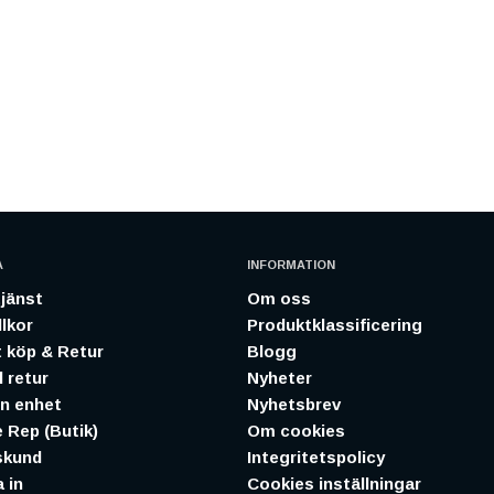
A
INFORMATION
jänst
Om oss
lkor
Produktklassificering
 köp & Retur
Blogg
 retur
Nyheter
in enhet
Nyhetsbrev
 Rep (Butik)
Om cookies
skund
Integritetspolicy
 in
Cookies inställningar