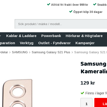
Alltid fri frakt över 999 kr
Snabba
Öppet köp 30 dagar
Kablar & Laddare
Powerbank
Hörlurar & Högtalare
eparation
Verktyg
Outlet - Fyndvaror
Kampanjer
vdelar
SAMSUNG
Samsung Galaxy S21 Plus
Samsung Galaxy S21 P
Samsung 
Kamerali
129 kr
Finns i lager
Lä