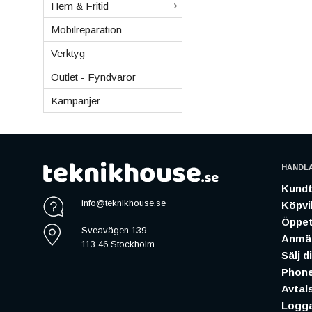
Hem & Fritid
Mobilreparation
Verktyg
Outlet - Fyndvaror
Kampanjer
HANDL
Kundt
info@teknikhouse.se
Köpvil
Öppet
Sveavägen 139
Anmäl
113 46 Stockholm
Sälj d
Phone
Avtal
Logga