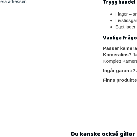
Trygg handel
iera adressen
I lager – 
Livstidsga
Eget lager
Vanliga frågo
Passar kamera
Kameralins?
Ja
Komplett Kamera
Ingår garanti?
J
Finns produkte
Du kanske också gillar