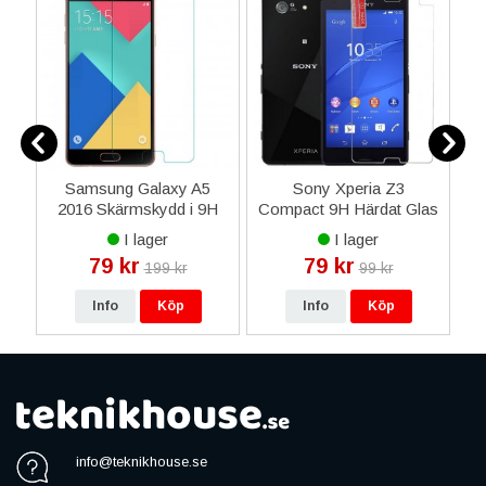
Samsung Galaxy A5
Sony Xperia Z3
S
rl
2016 Skärmskydd i 9H
Compact 9H Härdat Glas
Härdat Glas
Skärmskydd
I lager
I lager
79 kr
79 kr
199 kr
99 kr
Info
Köp
Info
Köp
info@teknikhouse.se