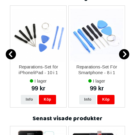
0
Reparations-Set för
Reparations-Set För
ed
iPhone/iPad - 10 i 1
Smartphone - 8 i 1
M
m
I lager
I lager
99 kr
99 kr
Info
Köp
Info
Köp
Senast visade produkter