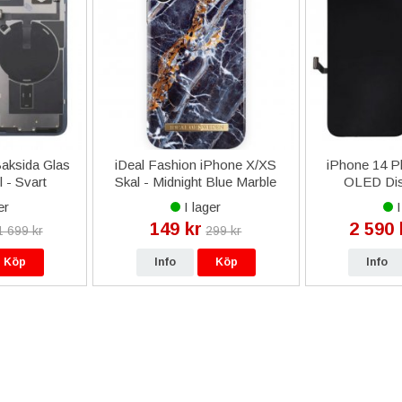
aksida Glas
iDeal Fashion iPhone X/XS
iPhone 14 P
 - Svart
Skal - Midnight Blue Marble
OLED Dis
Origin
er
I lager
I
149 kr
2 590 
1 699 kr
299 kr
Köp
Info
Köp
Info