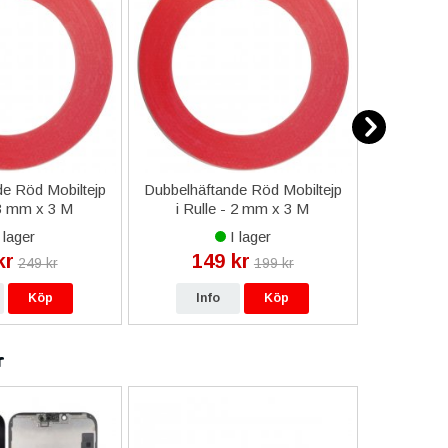
e Röd Mobiltejp
Dubbelhäftande Röd Mobiltejp
ESD-Armb
 3 mm x 3 M
i Rulle - 2 mm x 3 M
a
 lager
I lager
kr
149 kr
9
249 kr
199 kr
Köp
Info
Köp
In
r