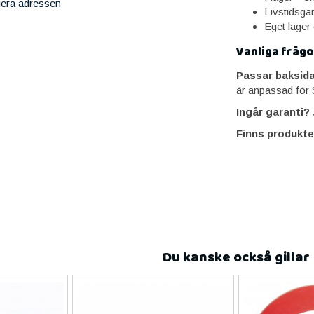
iera adressen
Livstidsga
Eget lager
Vanliga frågo
Passar baksid
är anpassad för
Ingår garanti?
J
Finns produkte
Du kanske också gillar