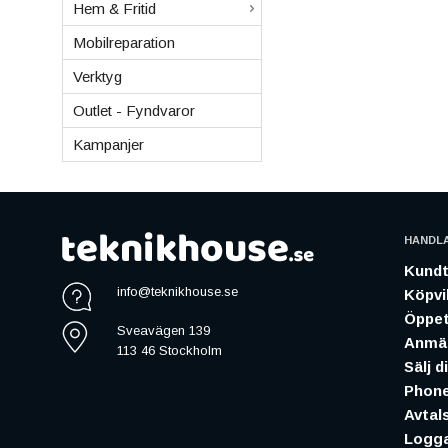
Hem & Fritid
Mobilreparation
Verktyg
Outlet - Fyndvaror
Kampanjer
HANDL
Kundt
info@teknikhouse.se
Köpvil
Öppet
Sveavägen 139
Anmäl
113 46 Stockholm
Sälj d
Phone
Avtal
Logga