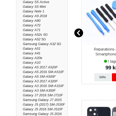
Galaxy S5 Active
Galaxy S5 Mini
Galaxy Note 1
Galaxy A9 2018
Galaxy A80
Galaxy A72
Galaxy A71
Galaxy A52s 5G
Galaxy A52 5G
Samsung Galaxy A32 5G
Galaxy A51
12
Samsung Galaxy Xcover 5
Reparations
Galaxy A41
vart
Batteri Original
Smartphone 
Galaxy A20e
I lager
I lag
Galaxy A10
479 kr
99 k
Galaxy A5 2017 A520F
0 kr
490 kr
Galaxy A5 2016 SM-A510F
Galaxy A5 SM-A500F
p
Info
Köp
Info
Galaxy A3 2017 A320F
Galaxy A3 2016 SM-A310F
Galaxy A3 SM-A300F
Galaxy J7 2016 SM-J710F
Samsung Galaxy J7 2015
Galaxy J5 (2017) SM-J530F
Galaxy J5 2016 SM-J510F
Samsung Galaxy J5 2016