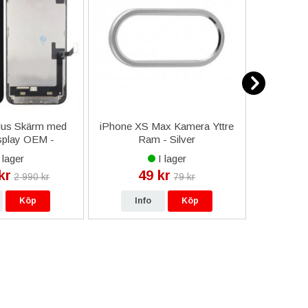
lus Skärm med
iPhone XS Max Kamera Yttre
iPhone 6
play OEM -
Ram - Silver
och Hörl
alkvalitet
 lager
I lager
kr
49 kr
12
2 990 kr
79 kr
Köp
Info
Köp
In