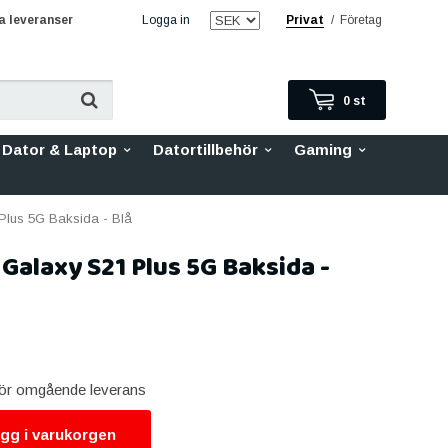
 leveranser
Logga in
Privat
/
Företag
0
st
Dator & Laptop
Datortillbehör
Gaming
lus 5G Baksida - Blå
alaxy S21 Plus 5G Baksida -
 för omgående leverans
gg i varukorgen