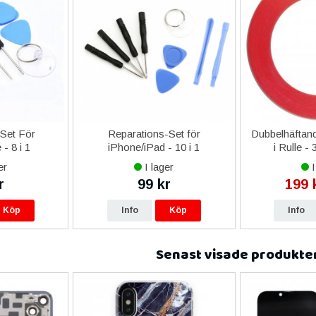
-Set För
Reparations-Set för
Dubbelhäftand
- 8 i 1
iPhone/iPad - 10 i 1
i Rulle -
er
I lager
I
r
99 kr
199 
Köp
Info
Köp
Info
Senast visade produkte