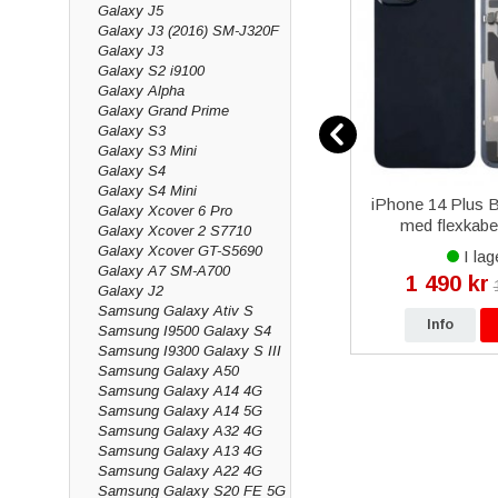
Galaxy J5
Galaxy J3 (2016) SM-J320F
Galaxy J3
Galaxy S2 i9100
Galaxy Alpha
Galaxy Grand Prime
Galaxy S3
Galaxy S3 Mini
Galaxy S4
Galaxy S4 Mini
 Sport
Samsung Galaxy S3 LTE
iPhone 14 Plus B
Galaxy Xcover 6 Pro
 Citrus
Chassi med Delar (SM-I9305)
med flexkabel
Galaxy Xcover 2 S7710
- Silver
Galaxy Xcover GT-S5690
I lager
I lag
Galaxy A7 SM-A700
29 kr
1 490 kr
kr
159 kr
Galaxy J2
Samsung Galaxy Ativ S
p
Info
Köp
Info
Samsung I9500 Galaxy S4
Samsung I9300 Galaxy S III
Samsung Galaxy A50
Samsung Galaxy A14 4G
Samsung Galaxy A14 5G
Samsung Galaxy A32 4G
Samsung Galaxy A13 4G
Samsung Galaxy A22 4G
Samsung Galaxy S20 FE 5G