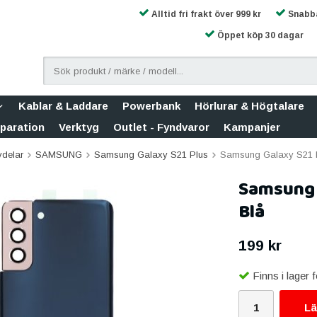
Alltid fri frakt över 999 kr
Snabba
Öppet köp 30 dagar
Kablar & Laddare
Powerbank
Hörlurar & Högtalare
eparation
Verktyg
Outlet - Fyndvaror
Kampanjer
vdelar
SAMSUNG
Samsung Galaxy S21 Plus
Samsung Galaxy S21 P
Samsung G
Blå
199 kr
Finns i lager
Lä