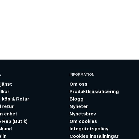
A
INFORMATION
jänst
Om oss
lkor
Produktklassificering
 köp & Retur
Blogg
 retur
Nyheter
in enhet
Nyhetsbrev
 Rep (Butik)
Om cookies
skund
Integritetspolicy
 in
Cookies inställningar