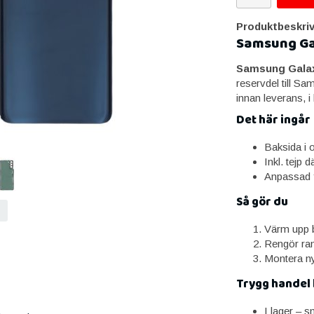
Produktbeskriv
Samsung Gal
Samsung Galaxy
reservdel till S
innan leverans, i
Det här ingår
Baksida i or
Inkl. tejp d
Anpassad 
Så gör du
Värm upp b
Rengör ram
Montera ny
Trygg handel
I lager – 