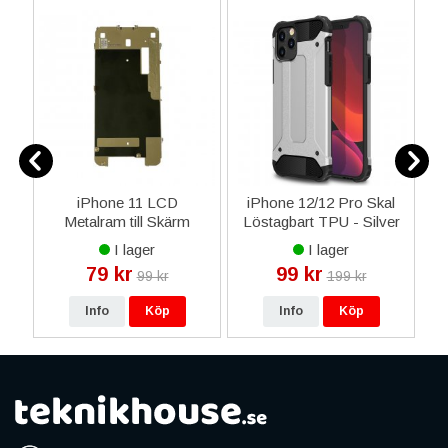
ed
iPhone 11 LCD
iPhone 12/12 Pro Skal
iP
Metalram till Skärm
Löstagbart TPU - Silver
Display Glas
I lager
I lager
79 kr
99 kr
99 kr
199 kr
Info
Köp
Info
Köp