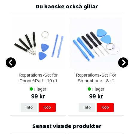
Du kanske också gillar
Reparations-Set för
Reparations-Set För
 i
iPhone/iPad - 10 i 1
Smartphone - 8 i 1
M
I lager
I lager
99 kr
99 kr
Info
Köp
Info
Köp
Senast visade produkter