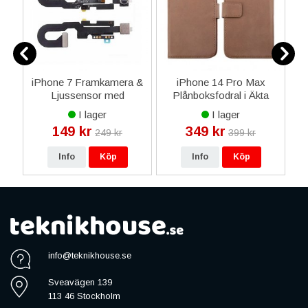
ör
iPhone 7 Framkamera &
iPhone 14 Pro Max
sim
Ljussensor med
Plånboksfodral i Äkta
S
Flexkabel
Läder RV - Brun
I lager
I lager
149 kr
349 kr
249 kr
399 kr
Info
Köp
Info
Köp
info@teknikhouse.se
Sveavägen 139
113 46 Stockholm