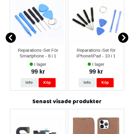
ne
Reparations-Set För
Reparations-Set för
14
Smartphone - 8 i 1
iPhone/iPad - 10 i 1
M
ax
I lager
I lager
ne
99 kr
99 kr
re
Info
Köp
Info
Köp
Senast visade produkter