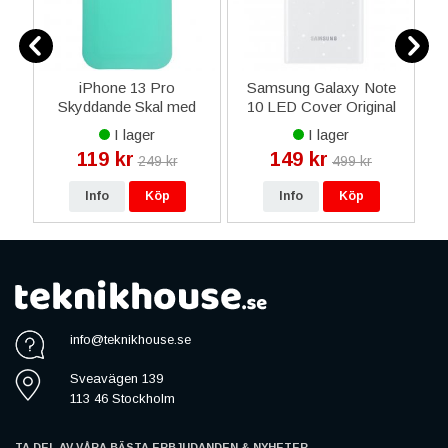
iPhone 13 Pro
Samsung Galaxy Note
Skyddande Skal med
10 LED Cover Original
US
Kortficka - Turkos / Lila
Skal - Vit - EF-
Du
I lager
I lager
KN970CWEGWW
119 kr
149 kr
249 kr
499 kr
Info
Köp
Info
Köp
info@teknikhouse.se
Sveavägen 139
113 46 Stockholm
TA DEL AV VÅRA BÄSTA ERBJUDANDEN & NYHETER