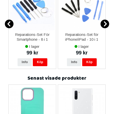
ne
Reparations-Set För
Reparations-Set för
14
Smartphone - 8 i 1
iPhone/iPad - 10 i 1
M
ax
I lager
I lager
ne
99 kr
99 kr
re
Info
Köp
Info
Köp
Senast visade produkter