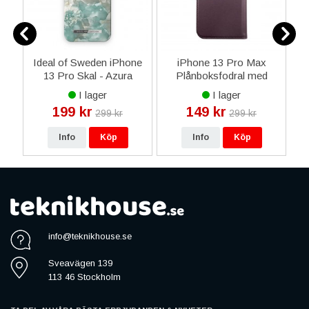
rm
Ideal of Sweden iPhone
iPhone 13 Pro Max
i
ay
13 Pro Skal - Azura
Plånboksfodral med
å
Marble
Magnet - Mörklila
I lager
I lager
199 kr
149 kr
299 kr
299 kr
Info
Köp
Info
Köp
info@teknikhouse.se
Sveavägen 139
113 46 Stockholm