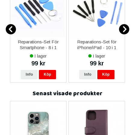
er
Reparations-Set För
Reparations-Set för
Smartphone - 8 i 1
iPhone/iPad - 10 i 1
M
I lager
I lager
99 kr
99 kr
Info
Köp
Info
Köp
Senast visade produkter