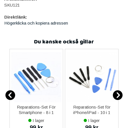
SKU121
Direktlänk:
Högerklicka och kopiera adressen
Du kanske också gillar
er
Reparations-Set För
Reparations-Set för
Smartphone - 8 i 1
iPhone/iPad - 10 i 1
M
I lager
I lager
99 kr
99 kr