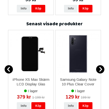
Info
Köp
Info
Köp
Senast visade produkter
iPhone XS Max Skärm
Samsung Galaxy Note
i
LCD Display Glas
10 Plus Clear Cover
å
Premium -
Original Skal -
I lager
I lager
Livstidsgaranti
Transparent
379 kr
129 kr
1 199 kr
199 kr
Info
Köp
Info
Köp