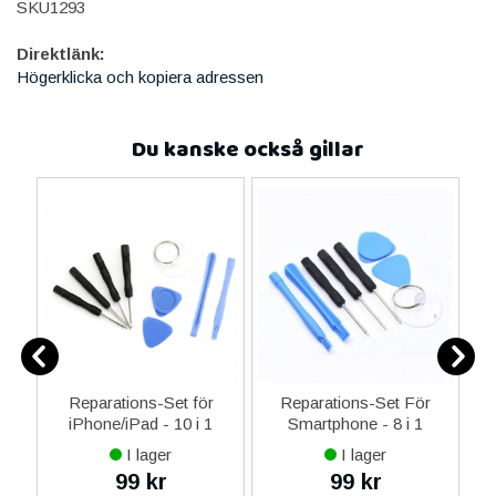
SKU1293
Direktlänk:
Högerklicka och kopiera adressen
Du kanske också gillar
0
Reparations-Set för
Reparations-Set För
ed
iPhone/iPad - 10 i 1
Smartphone - 8 i 1
M
m
I lager
I lager
99 kr
99 kr