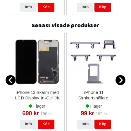
Info
Köp
Info
Köp
Senast visade produkter
da
iPhone 13 Skärm med
iPhone 11
LCD Display In-Cell JK
Simkortshållare,
Premium - Svart
Sidoknappar - Lila
I lager
I lager
690 kr
99 kr
790 kr
199 kr
Info
Köp
Info
Köp