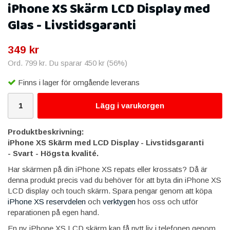
iPhone XS Skärm LCD Display med
Glas - Livstidsgaranti
349 kr
Ord.
799 kr
. Du sparar
450 kr
(
56
%)
Finns i lager för omgående leverans
Lägg i varukorgen
Produktbeskrivning:
iPhone XS Skärm med LCD Display - Livstidsgaranti
- Svart - Högsta kvalité.
Har skärmen på din iPhone XS repats eller krossats? Då är
denna produkt precis vad du behöver för att byta din iPhone XS
LCD display och touch skärm. Spara pengar genom att köpa
iPhone XS reservdelen
och
verktygen
hos oss och utför
reparationen på egen hand.
En ny iPhone XS LCD skärm kan få nytt liv i telefonen genom