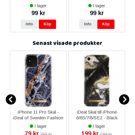
I lager
I lager
99 kr
99 kr
Info
Köp
Info
Köp
Senast visade produkter
iPhone 11 Pro Skal -
iDeal Skal till iPhone
iDeal of Sweden Fashion
6/6S/7/8/SE2 - Black
 -
- Midnight Blue Marble
Galaxy Marble
I lager
I lager
79 kr
199 kr
299 kr
299 kr