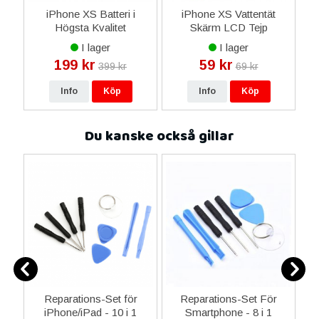
11
iPhone XS Batteri i
iPhone XS Vattentät
S
ls
Högsta Kvalitet
Skärm LCD Tejp
I lager
I lager
199 kr
59 kr
399 kr
69 kr
Info
Köp
Info
Köp
Du kanske också gillar
-C
Reparations-Set för
Reparations-Set För
 &
iPhone/iPad - 10 i 1
Smartphone - 8 i 1
M