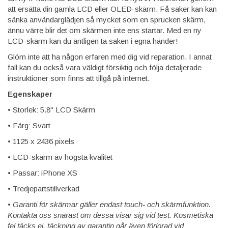
att ersätta din gamla LCD eller OLED-skärm. Få saker kan kan
sänka användarglädjen så mycket som en sprucken skärm,
ännu värre blir det om skärmen inte ens startar. Med en ny
LCD-skärm kan du äntligen ta saken i egna händer!
Glöm inte att ha någon erfaren med dig vid reparation. I annat
fall kan du också vara väldigt försiktig och följa detaljerade
instruktioner som finns att tillgå på internet.
Egenskaper
• Storlek: 5.8" LCD Skärm
• Färg: Svart
• 1125 x 2436 pixels
• LCD-skärm av högsta kvalitet
• Passar: iPhone XS
• Tredjepartstillverkad
•
Garanti för skärmar gäller endast touch- och skärmfunktion.
Kontakta oss snarast om dessa visar sig vid test. Kosmetiska
fel täcks ej, täckning av garantin går även förlorad vid