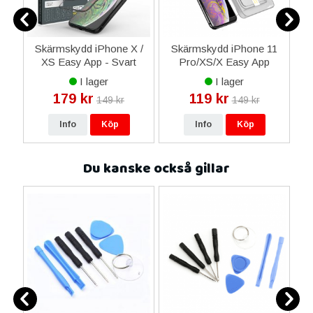
11
Skärmskydd iPhone X /
Skärmskydd iPhone 11
S
ls
XS Easy App - Svart
Pro/XS/X Easy App
P
Premium - Transparent
I lager
I lager
179 kr
119 kr
149 kr
149 kr
Info
Köp
Info
Köp
Du kanske också gillar