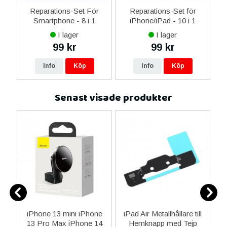
er
Reparations-Set För
Reparations-Set för
Smartphone - 8 i 1
iPhone/iPad - 10 i 1
M
I lager
I lager
99 kr
99 kr
Info
Köp
Info
Köp
Senast visade produkter
-C
iPhone 13 mini iPhone
iPad Air Metallhållare till
O
l
13 Pro Max iPhone 14
Hemknapp med Tejp