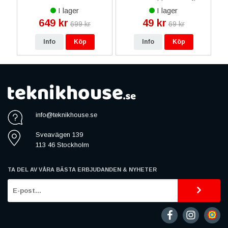
Plus iPhone 14 Pro Max
I lager
I lager
iPhone 15 Plus iPhone
649 kr
49 kr
699 kr
69 kr
15 Pro Max Baseus
Magnetisk Mobilhållare
Info
Köp
Info
Köp
info@teknikhouse.se
Sveavägen 139
113 46 Stockholm
TA DEL AV VÅRA BÄSTA ERBJUDANDEN & NYHETER