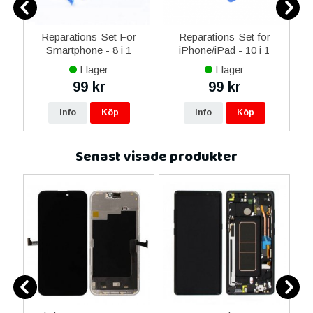
er
Reparations-Set För
Reparations-Set för
Smartphone - 8 i 1
iPhone/iPad - 10 i 1
M
I lager
I lager
99 kr
99 kr
Info
Köp
Info
Köp
Senast visade produkter