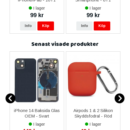
I lager
I lager
99 kr
99 kr
Info
Köp
Info
Köp
Senast visade produkter
iPhone 14 Baksida Glas
Airpods 1 & 2 Silikon
OEM - Svart
Skyddsfodral - Röd
K
I lager
I lager