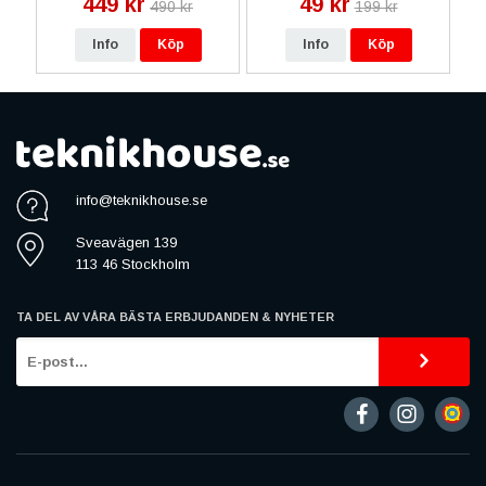
449 kr
49 kr
490 kr
199 kr
Info
Köp
Info
Köp
info@teknikhouse.se
Sveavägen 139
113 46 Stockholm
TA DEL AV VÅRA BÄSTA ERBJUDANDEN & NYHETER