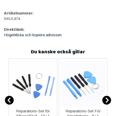
Artikelnummer:
SKU1474
Direktlänk:
Högerklicka och kopiera adressen
Du kanske också gillar
-C
Reparations-Set för
Reparations-Set För
 &
iPhone/iPad - 10 i 1
Smartphone - 8 i 1
M