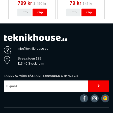
799 kr
79 kr
1 490 kr
149 kr
Info
Köp
Info
Köp
info@teknikhouse.se
Sveavägen 139
113 46 Stockholm
TA DEL AV VÅRA BÄSTA ERBJUDANDEN & NYHETER