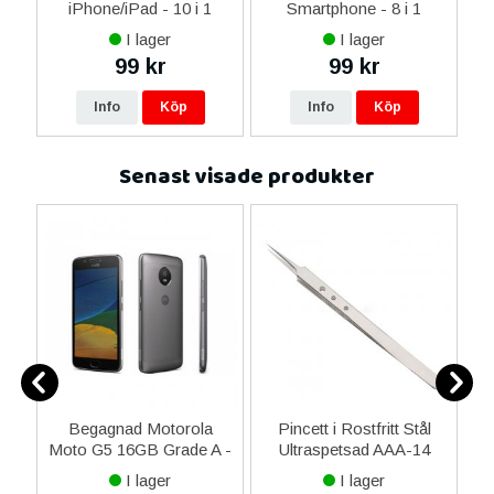
 &
iPhone/iPad - 10 i 1
Smartphone - 8 i 1
M
I lager
I lager
99 kr
99 kr
Info
Köp
Info
Köp
Senast visade produkter
ydd
Begagnad Motorola
Pincett i Rostfritt Stål
Moto G5 16GB Grade A -
Ultraspetsad AAA-14
Grå
I lager
I lager