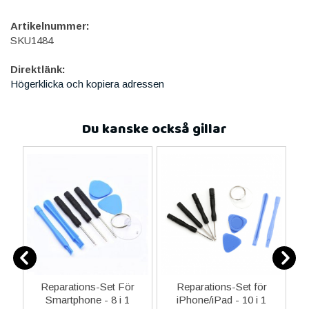
Artikelnummer:
SKU1484
Direktlänk:
Högerklicka och kopiera adressen
Du kanske också gillar
ne
Reparations-Set För
Reparations-Set för
14
Smartphone - 8 i 1
iPhone/iPad - 10 i 1
M