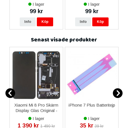
ax
I lager
I lager
ne
99 kr
99 kr
re
Info
Köp
Info
Köp
Senast visade produkter
Xiaomi Mi 8 Pro Skärm
iPhone 7 Plus Batteritejp
H
Display Glas Original -
L
Svart
I lager
I lager
1 390 kr
35 kr
1 490 kr
39 kr