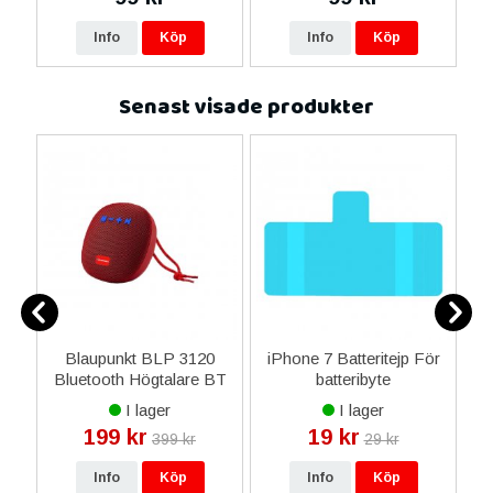
Info
Köp
Info
Köp
Senast visade produkter
Blaupunkt BLP 3120
iPhone 7 Batteritejp För
Bluetooth Högtalare BT
batteribyte
L
l
FM 3W - Röd
I lager
I lager
199 kr
19 kr
399 kr
29 kr
Info
Köp
Info
Köp