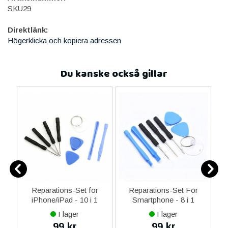
SKU29
Direktlänk:
Högerklicka och kopiera adressen
Du kanske också gillar
0
Reparations-Set för
Reparations-Set För
ed
iPhone/iPad - 10 i 1
Smartphone - 8 i 1
M
m
I lager
I lager
99 kr
99 kr