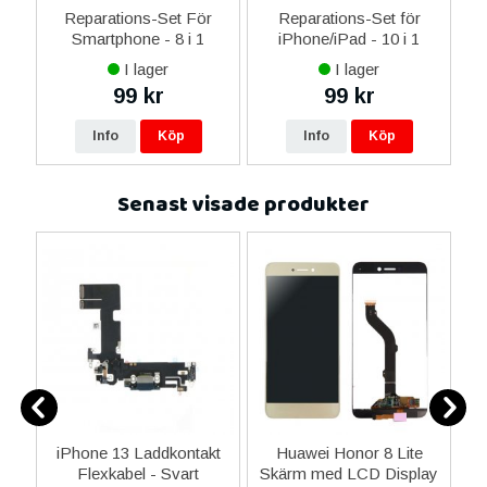
er
Reparations-Set För
Reparations-Set för
Smartphone - 8 i 1
iPhone/iPad - 10 i 1
M
I lager
I lager
99 kr
99 kr
Info
Köp
Info
Köp
Senast visade produkter
1
iPhone 13 Laddkontakt
Huawei Honor 8 Lite
nal
Flexkabel - Svart
Skärm med LCD Display