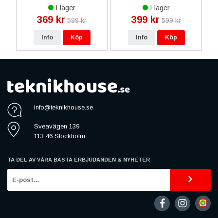
Glas - Guld
I lager
I lager
369 kr
399 kr
599 kr
599 kr
Info
Köp
Info
Köp
info@teknikhouse.se
Sveavägen 139
113 46 Stockholm
TA DEL AV VÅRA BÄSTA ERBJUDANDEN & NYHETER