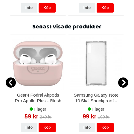
re
Info
Köp
Info
Köp
Senast visade produkter
m
Gear4 Fodral Airpods
Samsung Galaxy Note
S
t
Pro Apollo Plus - Blush
10 Skal Shockproof -
Grå Transparent
I lager
I lager
59 kr
99 kr
249 kr
199 kr
Info
Köp
Info
Köp