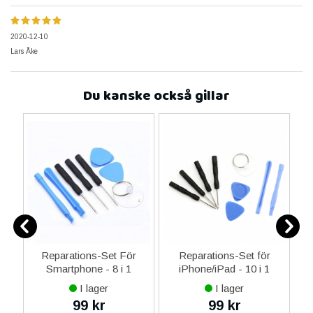
2020-12-10
Lars Åke
Du kanske också gillar
ne
Reparations-Set För
Reparations-Set för
14
Smartphone - 8 i 1
iPhone/iPad - 10 i 1
M
ax
I lager
I lager
ne
99 kr
99 kr