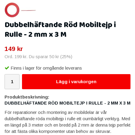
Dubbelhäftande Röd Mobiltejp i
Rulle - 2 mm x 3 M
149 kr
Ord.
199 kr
. Du sparar
50 kr
(
25
%)
Finns i lager för omgående leverans
Lägg i varukorgen
Produktbeskrivning:
DUBBELHÄFTANDE RÖD MOBILTEJP I RULLE - 2 MM X 3 M
För reparationer och montering av mobildelar är vår
dubbelhäftande röda mobiltejp i rulle ett oumbärligt verktyg. Med
en längd på 3 meter och en bredd på 2 mm är denna tejp perfekt
för att fästa olika komponenter utan behov av skruvar.