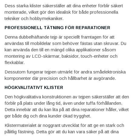
Dess starka klister säkerställer att dina enheter förblir säkert
monterade, vilket gör den idealisk för både professionella
tekniker och hobbymekaniker.
PROFESSIONELL TÄTNING FÖR REPARATIONER
Denna dubbelhäftande tejp är speciellt framtagen för att
användas till mobildelar som behöver fästas utan skruvar. Du
kan använda den till en mängd olika applikationer såsom
montering av LCD-skärmar, baksidor, touch-enheter och
flexkablar.
Dessutom fungerar tejpen utmärkt för andra småelektroniska
komponenter där precision och hållbarhet är avgörande.
HÖGKVALITATIVT KLISTER
Den högkvalitativa konstruktionen av tejpen säkerställer att den
förblir på plats under lång tid, även under tuffa förhållanden.
Detta innebär att du kan lita på att dina reparationer håller, vilket
ger både dig och dina kunder ökad trygghet.
Klistermaterialet är noggrant utvecklat för att ge en stark och
pålitlig fästning. Detta gör att du kan vara säker på att dina