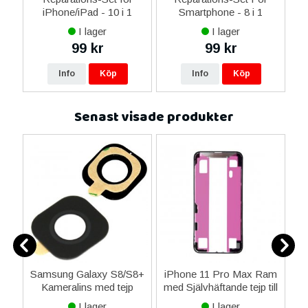
 i
iPhone/iPad - 10 i 1
Smartphone - 8 i 1
M
I lager
I lager
99 kr
99 kr
Info
Köp
Info
Köp
Senast visade produkter
4
Samsung Galaxy S8/S8+
iPhone 11 Pro Max Ram
S
Kameralins med tejp
med Självhäftande tejp till
5
Skärm
D
I lager
I lager