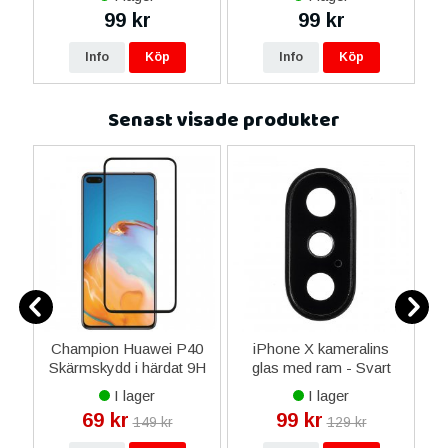
99 kr
99 kr
Info
Köp
Info
Köp
Senast visade produkter
m
Champion Huawei P40
iPhone X kameralins
iP
Skärmskydd i härdat 9H
glas med ram - Svart
glas
I lager
I lager
69 kr
99 kr
149 kr
129 kr