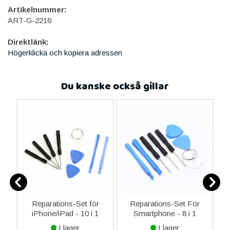
Artikelnummer:
ART-G-2216
Direktlänk:
Högerklicka och kopiera adressen
Du kanske också gillar
0
Reparations-Set för
Reparations-Set För
ed
iPhone/iPad - 10 i 1
Smartphone - 8 i 1
M
m
I lager
I lager