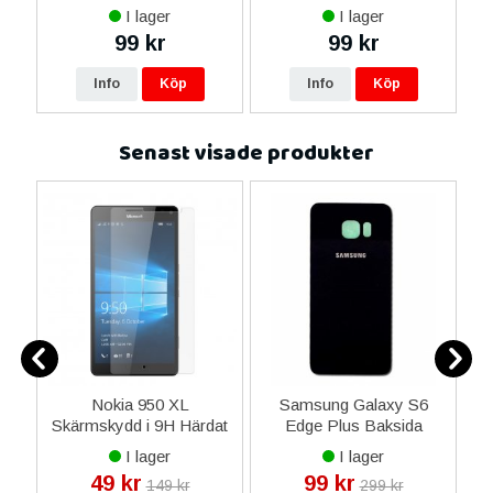
I lager
I lager
99 kr
99 kr
Info
Köp
Info
Köp
Senast visade produkter
Nokia 950 XL
Samsung Galaxy S6
-
Skärmskydd i 9H Härdat
Edge Plus Baksida
Glas
Batterilucka - Svart
I lager
I lager
49 kr
99 kr
149 kr
299 kr