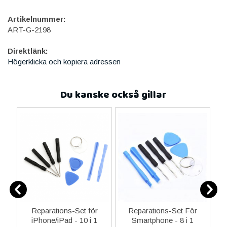
Artikelnummer:
ART-G-2198
Direktlänk:
Högerklicka och kopiera adressen
Du kanske också gillar
-C
Reparations-Set för
Reparations-Set För
 &
iPhone/iPad - 10 i 1
Smartphone - 8 i 1
M