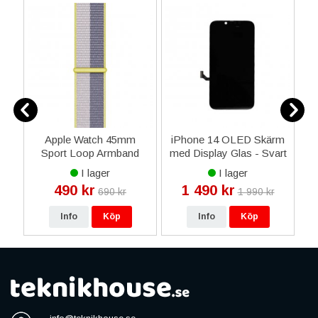
Apple Watch 45mm
iPhone 14 OLED Skärm
Sport Loop Armband
med Display Glas - Svart
Original -
I lager
I lager
Lavendelgrå/Ljuslila
490 kr
1 490 kr
690 kr
1 990 kr
Info
Köp
Info
Köp