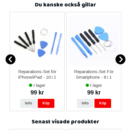
Du kanske också gillar
ne
Reparations-Set för
Reparations-Set För
14
iPhone/iPad - 10 i 1
Smartphone - 8 i 1
M
ax
I lager
I lager
ne
99 kr
99 kr
16
Info
Köp
Info
Köp
Senast visade produkter