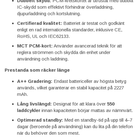
Dubbelt skydd:
PCM-kretskortet är utrustat med dubbla
IC-skydd som effektivt förhindrar överladdning,
djupurladdning och kortslutning.
Certifierad kvalitet:
Batteriet är testat och godkänt
enligt en rad internationella standarder, inklusive CE,
RoHS, UL och IEC62133.
MCT PCM-kort:
Använder avancerad teknik för att
reglera strömmen och skydda din enhet under
användning och laddning.
Prestanda som räcker länge
A++ Gradering:
Endast battericeller av högsta betyg
används, vilket garanterar en stabil kapacitet på 2227
mAh.
Lång livslängd:
Designat för att klara över
550
laddcykler
innan kapaciteten börjar mattas av nämnvärt.
Optimerad standby:
Med en standby-tid på upp till 4–7
dagar (beroende på användning) kan du lita på din telefon
när du behöver den som mest.