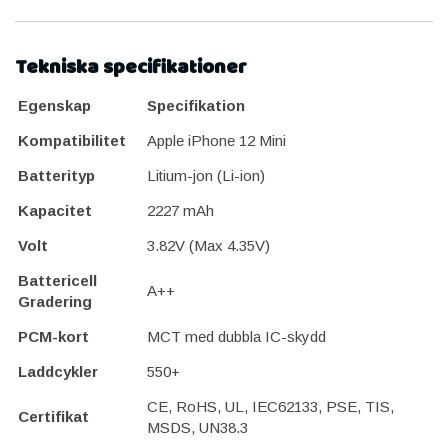
Tekniska specifikationer
Egenskap
Specifikation
Kompatibilitet
Apple iPhone 12 Mini
Batterityp
Litium-jon (Li-ion)
Kapacitet
2227 mAh
Volt
3.82V (Max 4.35V)
Battericell
A++
Gradering
PCM-kort
MCT med dubbla IC-skydd
Laddcykler
550+
CE, RoHS, UL, IEC62133, PSE, TIS,
Certifikat
MSDS, UN38.3