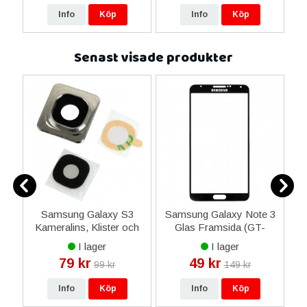
Info
Köp
Info
Köp
Senast visade produkter
Samsung Galaxy S3
Samsung Galaxy Note 3
i
Kameralins, Klister och
Glas Framsida (GT-
Ram - Silver
N9000) - Svart
I lager
I lager
79 kr
49 kr
99 kr
149 kr
Info
Köp
Info
Köp