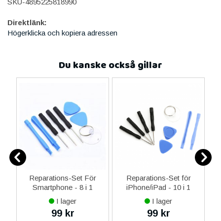
SKU-4895225818990
Direktlänk:
Högerklicka och kopiera adressen
Du kanske också gillar
er
Reparations-Set För
Reparations-Set för
Smartphone - 8 i 1
iPhone/iPad - 10 i 1
M
I lager
I lager
99 kr
99 kr