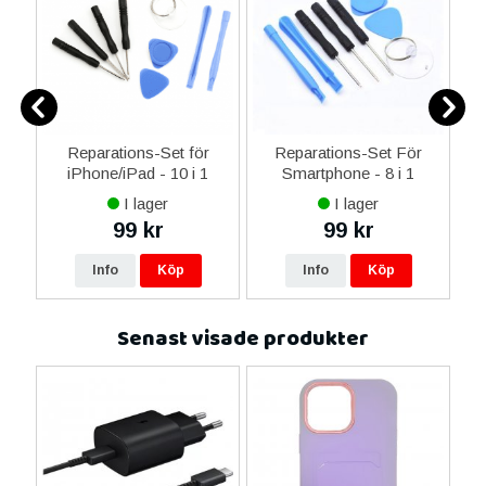
0
Reparations-Set för
Reparations-Set För
ed
iPhone/iPad - 10 i 1
Smartphone - 8 i 1
M
m
I lager
I lager
99 kr
99 kr
Info
Köp
Info
Köp
Senast visade produkter