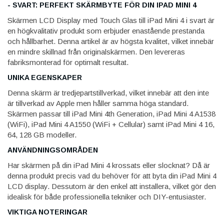
- SVART: PERFEKT SKÄRMBYTE FÖR DIN IPAD MINI 4
Skärmen LCD Display med Touch Glas till iPad Mini 4 i svart är
en högkvalitativ produkt som erbjuder enastående prestanda
och hållbarhet. Denna artikel är av högsta kvalitet, vilket innebär
en mindre skillnad från originalskärmen. Den levereras
fabriksmonterad för optimalt resultat.
UNIKA EGENSKAPER
Denna skärm är tredjepartstillverkad, vilket innebär att den inte
är tillverkad av Apple men håller samma höga standard.
Skärmen passar till iPad Mini 4th Generation, iPad Mini 4 A1538
(WiFi), iPad Mini 4 A1550 (WiFi + Cellular) samt iPad Mini 4 16,
64, 128 GB modeller.
ANVÄNDNINGSOMRÅDEN
Har skärmen på din iPad Mini 4 krossats eller slocknat? Då är
denna produkt precis vad du behöver för att byta din iPad Mini 4
LCD display. Dessutom är den enkel att installera, vilket gör den
idealisk för både professionella tekniker och DIY-entusiaster.
VIKTIGA NOTERINGAR