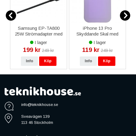
Samsung EP-TA800
iPhone 13 Pro
a
25W Strömadapter med
Skyddande Skal med
USB-Typ C kabel 1m
Kortficka - Lila / Rosa
I lager
I lager
Original - Svart
199 kr
119 kr
249 kr
249 kr
Info
Köp
Info
Köp
info@teknikhouse.se
Sveavägen 139
113 46 Stockholm