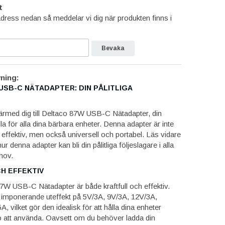
t
dress nedan så meddelar vi dig när produkten finns i
Bevaka
ning:
USB-C NÄTADAPTER: DIN PÅLITLIGA
härmed dig till Deltaco 87W USB-C Nätadapter, din
la för alla dina bärbara enheter. Denna adapter är inte
h effektiv, men också universell och portabel. Läs vidare
ur denna adapter kan bli din pålitliga följeslagare i alla
hov.
H EFFEKTIV
W USB-C Nätadapter är både kraftfull och effektiv.
 imponerande uteffekt på 5V/3A, 9V/3A, 12V/3A,
, vilket gör den idealisk för att hålla dina enheter
 att använda. Oavsett om du behöver ladda din