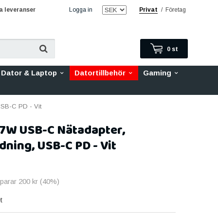
 leveranser
Logga in
Privat
/
Företag
0
st
Dator & Laptop
Datortillbehör
Gaming
SB-C PD - Vit
87W USB-C Nätadapter,
ning, USB-C PD - Vit
sparar
200 kr
(
40
%)
t