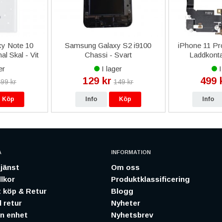
y Note 10
Samsung Galaxy S2 i9100
iPhone 11 Pr
l Skal - Vit
Chassi - Svart
Laddkonta
0CWEGWW
Reservd
er
I lager
I
129 kr
499 
99 kr
149 kr
Köp
Info
Köp
Info
A
INFORMATION
jänst
Om oss
lkor
Produktklassificering
 köp & Retur
Blogg
 retur
Nyheter
in enhet
Nyhetsbrev