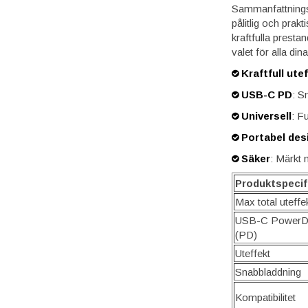
Sammanfattnings
pålitlig och prak
kraftfulla prestan
valet för alla din
Kraftfull ute
USB-C PD
: S
Universell
: F
Portabel des
Säker
: Märkt
Produktspecif
Max total uteffe
USB-C PowerDe
(PD)
Uteffekt
Snabbladdning
Kompatibilitet