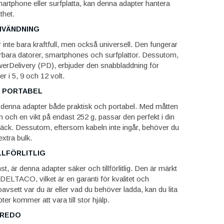
artphone eller surfplatta, kan denna adapter hantera
thet.
NVÄNDNING
inte bara kraftfull, men också universell. Den fungerar
rbara datorer, smartphones och surfplattor. Dessutom,
Delivery (PD), erbjuder den snabbladdning för
r i 5, 9 och 12 volt.
H PORTABEL
är denna adapter både praktisk och portabel. Med måtten
 och en vikt på endast 252 g, passar den perfekt i din
säck. Dessutom, eftersom kabeln inte ingår, behöver du
extra bulk.
LLFÖRLITLIG
st, är denna adapter säker och tillförlitlig. Den är märkt
ELTACO, vilket är en garanti för kvalitet och
Så oavsett var du är eller vad du behöver ladda, kan du lita
ter kommer att vara till stor hjälp.
 REDO