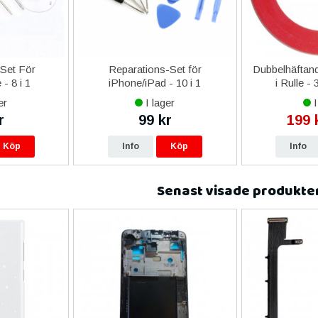
-Set För
Reparations-Set för
Dubbelhäftand
- 8 i 1
iPhone/iPad - 10 i 1
i Rulle -
er
I lager
I
r
99 kr
199 
Köp
Info
Köp
Info
Senast visade produkte