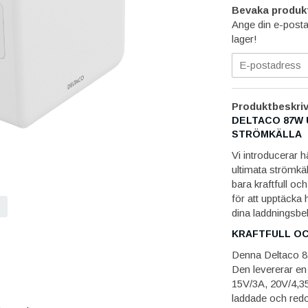
Bevaka produk
Ange din e-posta
lager!
Produktbeskriv
DELTACO 87W 
STRÖMKÄLLA
Vi introducerar 
ultimata strömkäl
bara kraftfull oc
för att upptäcka h
dina laddningsbe
KRAFTFULL OC
Denna Deltaco 87
Den levererar en
15V/3A, 20V/4,35A
laddade och redo