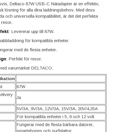
vis, Deltaco 87W USB-C Nätadapter är en effektiv,
tisk lösning för alla dina laddningsbehov. Med dess
da och universella kompatibilitet, är det det perfekta
a resor.
ffekt
: Levererar upp till 87W.
nabbladdning för kompatibla enheter.
ungerar med de flesta enheter.
ign
: Perfekt för resor.
 med varumärket DELTACO.
ikation
kt
87W
livery
Ja
5V/3A, 9V/3A, 12V/3A, 15V/3A, 20V/4,35A
För kompatibla enheter i 5, 9 och 12 volt
Fungerar med de flesta bärbara datorer,
smartphones och surfplattor