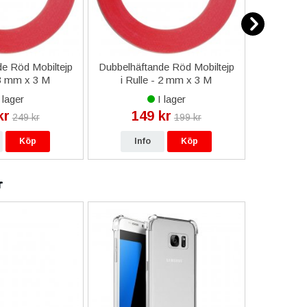
e Röd Mobiltejp
Dubbelhäftande Röd Mobiltejp
ESD-Armb
 3 mm x 3 M
i Rulle - 2 mm x 3 M
a
 lager
I lager
kr
149 kr
9
249 kr
199 kr
Köp
Info
Köp
In
r