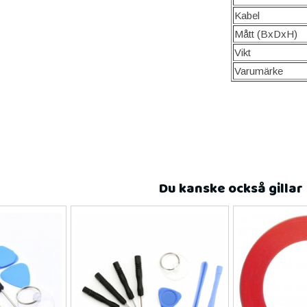
Kabel
Mått (BxDxH)
Vikt
Varumärke
Du kanske också gillar