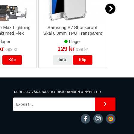
o Max Lightning
Samsung S7 Shockproof
iPhone 1
kt med Flex
Skal 0.3mm TPU Transparent
Kortficka
el - Guld
 lager
I lager
kr
129 kr
9
699 kr
199 kr
Köp
Info
Köp
In
TA DEL AV VÅRA BÄSTA ERBJUDANDEN & NYHETER