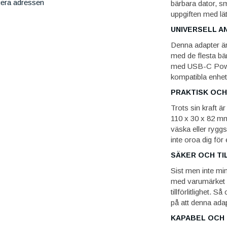
iera adressen
bärbara dator, sm
uppgiften med lät
UNIVERSELL A
Denna adapter är 
med de flesta bä
med USB-C Power
kompatibla enhete
PRAKTISK OC
Trots sin kraft 
110 x 30 x 82 mm
väska eller rygg
inte oroa dig för 
SÄKER OCH TI
Sist men inte min
med varumärket D
tillförlitlighet. 
på att denna adap
KAPABEL OCH