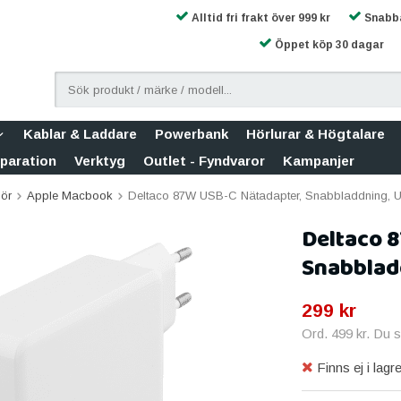
Alltid fri frakt över 999 kr
Snabba
Öppet köp 30 dagar
Kablar & Laddare
Powerbank
Hörlurar & Högtalare
eparation
Verktyg
Outlet - Fyndvaror
Kampanjer
hör
Apple Macbook
Deltaco 87W USB-C Nätadapter, Snabbladdning, U
Deltaco 
Snabbladd
299 kr
Ord.
499 kr
. Du 
Finns ej i lagre