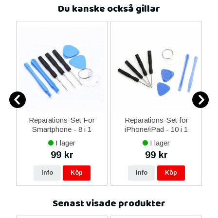
Du kanske också gillar
er
Reparations-Set För
Reparations-Set för
Smartphone - 8 i 1
iPhone/iPad - 10 i 1
M
I lager
I lager
99 kr
99 kr
Info
Köp
Info
Köp
Senast visade produkter