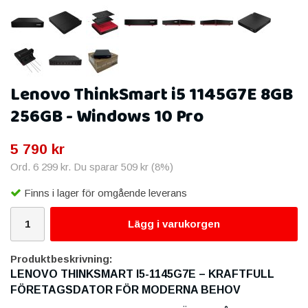
Lenovo ThinkSmart i5 1145G7E 8GB
256GB - Windows 10 Pro
5 790 kr
Ord.
6 299 kr
. Du sparar
509 kr
(
8
%)
Finns i lager för omgående leverans
Lägg i varukorgen
Produktbeskrivning:
LENOVO THINKSMART I5-1145G7E – KRAFTFULL
FÖRETAGSDATOR FÖR MODERNA BEHOV