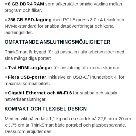
⭐
8 GB DDR4 RAM
som säkerställer smidig växling mellan
program och flikar.
⭐
256 GB SSD-lagring
med PCI Express 3.0 x4-teknik och
NVMe-standard för snabba dataöverföringar och korta
laddningstider.
OMFATTANDE ANSLUTNINGSMÖJLIGHETER
ThinkSmart är byggd för att passa in i alla arbetsmiljöer med
sina mångsidiga portar:
⭐
Två HDMI-utgångar
för anslutning till externa skärmar.
⭐
Flera USB-portar
, inklusive en USB-C/Thunderbolt 4, för
maximal kompatibilitet.
⭐
Gigabit Ethernet och Wi-Fi 6
för snabba och stabila
nätverksanslutningar.
KOMPAKT OCH FLEXIBEL DESIGN
Med en vikt på endast 1,1 kg och en storlek på 22,6 cm x 20 cm
x 3,75 cm är ThinkSmart både portabel och platsbesparande.
Dessutom erbjuder den: