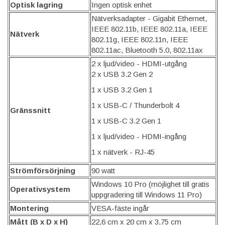
Optisk lagring
Ingen optisk enhet
Nätverksadapter - Gigabit Ethernet,
IEEE 802.11b, IEEE 802.11a, IEEE
Nätverk
802.11g, IEEE 802.11n, IEEE
802.11ac, Bluetooth 5.0, 802.11ax
2 x ljud/video - HDMI-utgång
2 x USB 3.2 Gen 2
1 x USB 3.2 Gen 1
1 x USB-C / Thunderbolt 4
Gränssnitt
1 x USB-C 3.2 Gen 1
1 x ljud/video - HDMI-ingång
1 x nätverk - RJ-45
Strömförsörjning
90 watt
Windows 10 Pro (möjlighet till gratis
Operativsystem
uppgradering till Windows 11 Pro)
Montering
VESA-fäste ingår
Mått (B x D x H)
22,6 cm x 20 cm x 3,75 cm