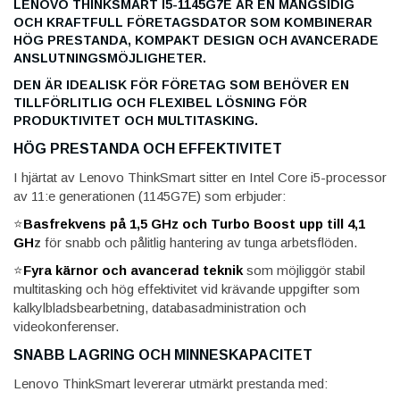
LENOVO THINKSMART I5-1145G7E ÄR EN MÅNGSIDIG
OCH KRAFTFULL FÖRETAGSDATOR SOM KOMBINERAR
HÖG PRESTANDA, KOMPAKT DESIGN OCH AVANCERADE
ANSLUTNINGSMÖJLIGHETER.
DEN ÄR IDEALISK FÖR FÖRETAG SOM BEHÖVER EN
TILLFÖRLITLIG OCH FLEXIBEL LÖSNING FÖR
PRODUKTIVITET OCH MULTITASKING.
HÖG PRESTANDA OCH EFFEKTIVITET
I hjärtat av Lenovo ThinkSmart sitter en Intel Core i5-processor
av 11:e generationen (1145G7E) som erbjuder:
⭐
Basfrekvens på 1,5 GHz och Turbo Boost upp till 4,1
GH
z
för snabb och pålitlig hantering av tunga arbetsflöden.
⭐
Fyra kärnor och avancerad teknik
som möjliggör stabil
multitasking och hög effektivitet vid krävande uppgifter som
kalkylbladsbearbetning, databasadministration och
videokonferenser.
SNABB LAGRING OCH MINNESKAPACITET
Lenovo ThinkSmart levererar utmärkt prestanda med: