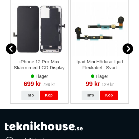
iPhone 12 Pro Max
Ipad Mini Hörlurar Ljud
i
Skärm med LCD Display
Flexkabel - Svart
rt
Glas - Svart
I lager
I lager
699 kr
99 kr
799 kr
129 kr
Info
Köp
Info
Köp