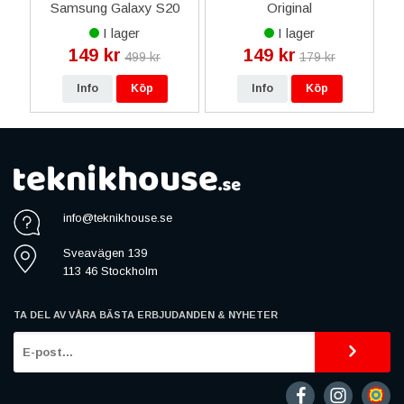
Samsung Galaxy S20
Original
Ultra Plånboksfodral -
I lager
I lager
Svart
149 kr
149 kr
499 kr
179 kr
Info
Köp
Info
Köp
info@teknikhouse.se
Sveavägen 139
113 46 Stockholm
TA DEL AV VÅRA BÄSTA ERBJUDANDEN & NYHETER