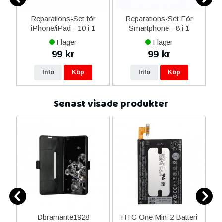
0
Reparations-Set för
Reparations-Set För
ed
iPhone/iPad - 10 i 1
Smartphone - 8 i 1
M
m
I lager
I lager
99 kr
99 kr
Info
Köp
Info
Köp
Senast visade produkter
Dbramante1928
HTC One Mini 2 Batteri