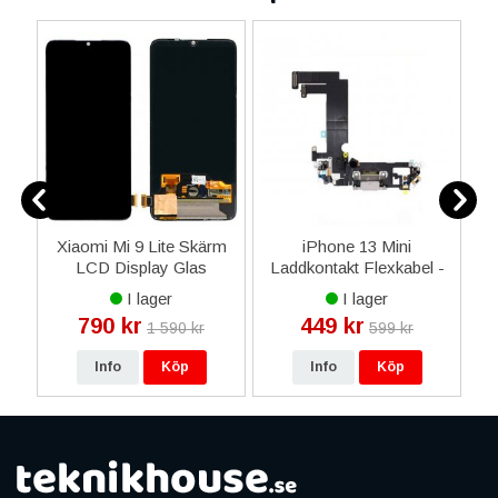
da
Xiaomi Mi 9 Lite Skärm
iPhone 13 Mini
de
LCD Display Glas
Laddkontakt Flexkabel -
original - Svart
Vit
I lager
I lager
790 kr
449 kr
1 590 kr
599 kr
Info
Köp
Info
Köp