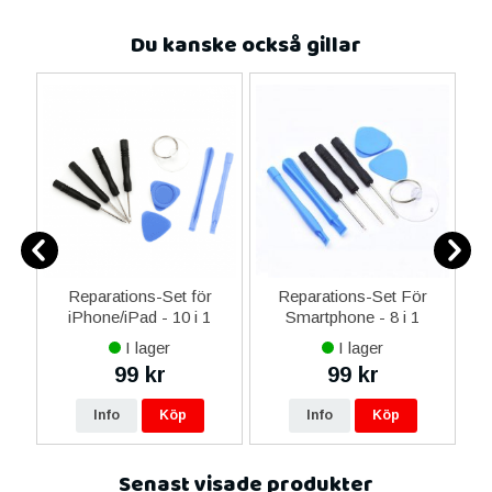
Du kanske också gillar
-C
Reparations-Set för
Reparations-Set För
 &
iPhone/iPad - 10 i 1
Smartphone - 8 i 1
M
I lager
I lager
99 kr
99 kr
Info
Köp
Info
Köp
Senast visade produkter