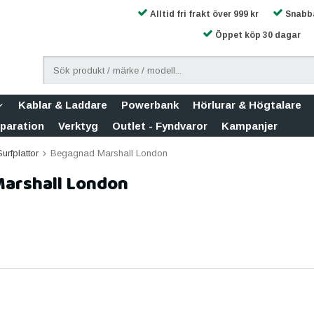
Alltid fri frakt över 999 kr
Snabba
Öppet köp 30 dagar
Kablar & Laddare
Powerbank
Hörlurar & Högtalare
eparation
Verktyg
Outlet - Fyndvaror
Kampanjer
urfplattor
Begagnad Marshall London
arshall London