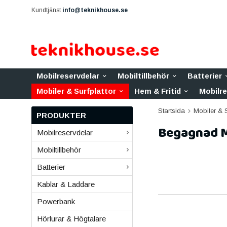
Kundtjänst
info@teknikhouse.se
Mobilreservdelar
Mobiltillbehör
Batterier
Mobiler & Surfplattor
Hem & Fritid
Mobilr
Startsida
Mobiler & S
PRODUKTER
Begagnad M
Mobilreservdelar
Mobiltillbehör
Batterier
Kablar & Laddare
Powerbank
Hörlurar & Högtalare