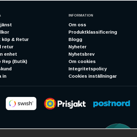
A
INFORMATION
jänst
Om oss
lkor
Produktklassificering
 köp & Retur
Blogg
 retur
Nyheter
in enhet
Nyhetsbrev
 Rep (Butik)
Om cookies
skund
Integritetspolicy
 in
Cookies inställningar