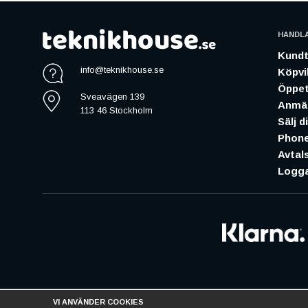
HANDL
Kundt
info@teknikhouse.se
Köpvil
Öppet
Sveavägen 139
Anmäl
113 46 Stockholm
Sälj d
Phone
Avtal
Logga
VI ANVÄNDER COOKIES