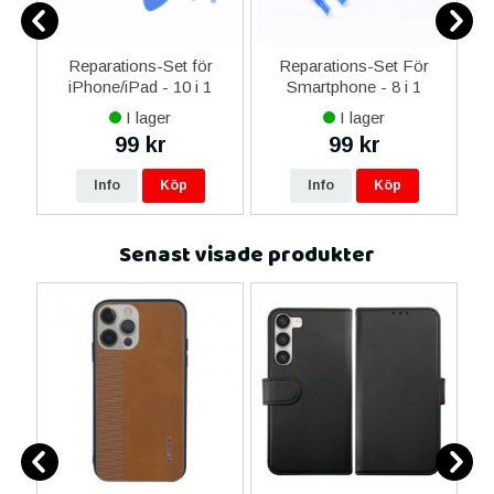
0
Reparations-Set för
Reparations-Set För
ed
iPhone/iPad - 10 i 1
Smartphone - 8 i 1
M
m
I lager
I lager
99 kr
99 kr
Info
Köp
Info
Köp
Senast visade produkter