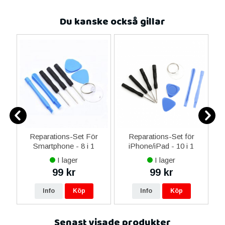
Du kanske också gillar
ne
Reparations-Set För
Reparations-Set för
14
Smartphone - 8 i 1
iPhone/iPad - 10 i 1
M
ax
I lager
I lager
ne
99 kr
99 kr
re
Info
Köp
Info
Köp
Senast visade produkter