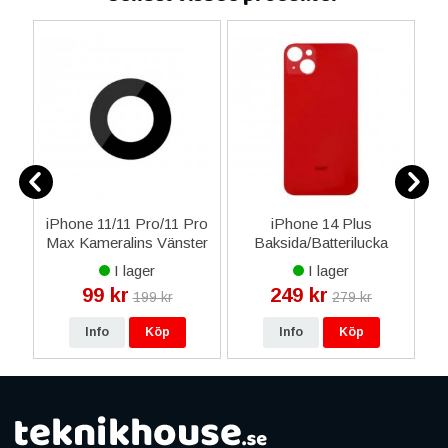
iPhone 11/11 Pro/11 Pro
iPhone 14 Plus
d
Max Kameralins Vänster
Baksida/Batterilucka
U
å
OEM - Röd
I lager
I lager
99 kr
249 kr
199 kr
279 kr
Info
Köp
Info
Köp